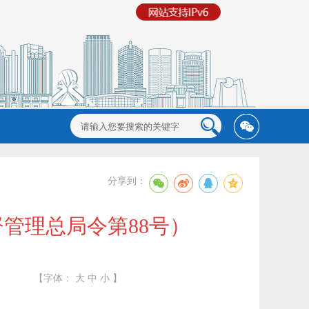
分享到：
管理总局令第88号）
【字体：
大
中
小
】