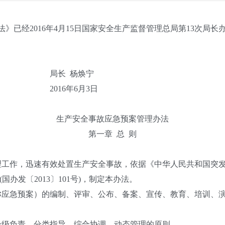
法》已经
2016
年
4
月
15
日国家安全生产监督管理总局第
13
次局长
局长
杨焕宁
2016
年
6
月
3
日
生产安全事故应急预案管理办法
第一章
总
则
理工作，迅速有效处置生产安全事故，依据《中华人民共和国突
(
国办发〔
2013
〕
101
号
)
，制定本办法。
称应急预案）的编制、评审、公布、备案、宣传、教育、培训、
分级负责、分类指导、综合协调、动态管理的原则。