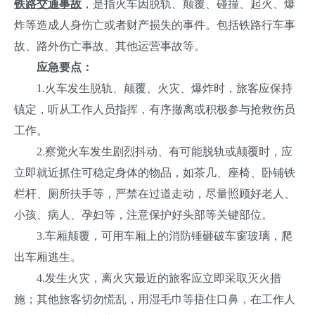
铁路交通事故
，是指火车因脱轨、颠覆、碰撞、起火、爆
炸等造成人身伤亡或者财产损失的事件。包括铁路行车事
故、路外伤亡事故、其他运营事故等。
应急要点：
1.火车发生脱轨、颠覆、火灾、爆炸时，旅客应保持
镇定，听从工作人员指挥，有序撤离或积极参与抢救伤员
工作。
2.察觉火车发生剧烈抖动、有可能脱轨或颠覆时，应
立即就近抓住可稳定身体的物品，如茶几、座椅、卧铺铁
栏杆、厕所扶手等，严禁在过道走动，尽量照顾好老人、
小孩、病人、孕妇等，注意保护好头部等关键部位。
3.车厢颠覆，可用车厢上的消防锤砸破车窗玻璃，爬
出车厢逃生。
4.发生火灾，离火灾最近的旅客应立即采取灭火措
施；其他旅客切勿慌乱，用湿毛巾等捂住口鼻，在工作人