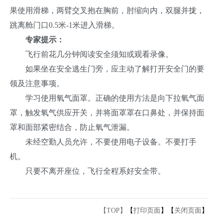
果使用滑梯，两臂交叉抱在胸前，肘缩向内，双腿并拢，
跳离舱门口0.5米-1米进入滑梯。
专家提示：
飞行前花几分钟阅读安全须知或观看录像。
如果坐在安全逃生门旁，应主动了解打开安全门的要
领及注意事项。
学习使用氧气面罩。正确的使用方法是向下拉氧气面
罩，触发氧气供应开关，并将面罩罩在口鼻处，并保持面
罩和面部紧密结合，防止氧气泄漏。
未经空勤人员允许，不要使用电子设备。不要打手
机。
只要不离开座位，飞行全程系好安全带。
【TOP】
【
打印页面
】【
关闭页面
】