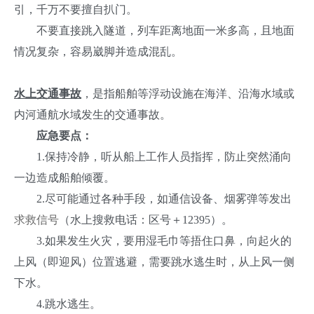
引，千万不要擅自扒门。
不要直接跳入隧道，列车距离地面一米多高，且地面
情况复杂，容易崴脚并造成混乱。
水上交通事故
，是指船舶等浮动设施在海洋、沿海水域或
内河通航水域发生的交通事故。
应急要点：
1.保持冷静，听从船上工作人员指挥，防止突然涌向
一边造成船舶倾覆。
2.尽可能通过各种手段，如通信设备、烟雾弹等发出
求救信号
（水上搜救电话：区号＋12395）。
3.如果发生火灾，要用湿毛巾等捂住口鼻，向起火的
上风（即迎风）位置逃避，需要跳水逃生时，从上风一侧
下水。
4.跳水逃生。