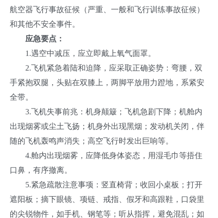
航空器飞行事故征候（严重、一般和飞行训练事故征候）
和其他不安全事件。
应急要点：
1.遇空中减压，应立即戴上氧气面罩。
2.飞机紧急着陆和迫降，应采取正确姿势：弯腰，双
手紧抱双腿，头贴在双膝上，两脚平放用力蹬地，系紧安
全带。
3.飞机失事前兆：机身颠簸；飞机急剧下降；机舱内
出现烟雾或尘土飞扬；机身外出现黑烟；发动机关闭，伴
随的飞机轰鸣声消失；高空飞行时发出巨响等。
4.舱内出现烟雾，应降低身体姿态，用湿毛巾等捂住
口鼻，有序撤离。
5.紧急疏散注意事项：竖直椅背；收回小桌板；打开
遮阳板；摘下眼镜、项链、戒指、假牙和高跟鞋，口袋里
的尖锐物件，如手机、钢笔等；听从指挥，避免混乱；如