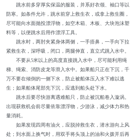
跳水前多穿厚实保温的服装，并系好衣领、袖口等以
防寒。如条件允许，跳水前穿上救生衣，或拿上救生圈，
尽可能向水面抛投漂浮物，如空木箱、木板、大块泡沫塑
料等，以便跳水后用作漂浮工具。
跳水时，两肘夹紧身体两侧，一手捂鼻，一手向下拉
紧救生衣，深呼吸，闭口，两腿伸直，直立式跳入水中。
不要从5米以上的高度直接跳入水中，尽可能利用绳
梯、绳索、消防皮龙等滑入水中。如果船只正在下沉，千
万不要在倾倒的一侧下水，防止被船体压入水下难以逃
生；如果船体尾部先下沉，应逃到船头处下水。
跳水后要尽快游离遇难船只，防止被沉船卷入漩涡。
出现获救机会前尽量依靠漂浮物，少游泳，减少体力和热
量消耗。
如果发现四周有油火，应脱掉救生衣，潜水游向上风
处；到水面上换气时，用双手将头顶上的油和火拨开后再