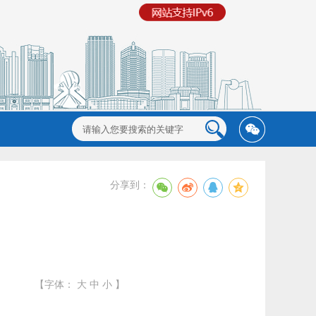
分享到：
【字体：
大
中
小
】