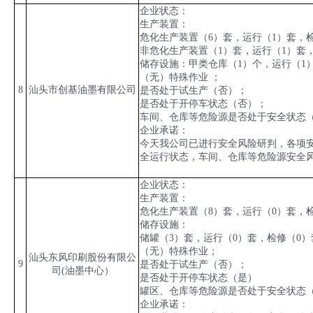
企业状态：
生产装置：
危化生产装置（
6
）套，运行（
1
）套，
非危化生产装置（
1
）套，运行（
1
）套
储存设施：甲类仓库（
1
）个，运行（
1
（无）特殊作业 ；
8
汕头市创基油墨有限公司
是否处于试生产（否）；
是否处于开停车状态（否）；
车间、仓库等危险源是否处于安全状态
企业承诺：
今天我公司已进行安全风险研判，各项
全运行状态，车间、仓库等危险源安全
企业状态：
生产装置：
危化生产装置（
8
）套，运行（
0
）套，
储存设施：
储罐（
3
）套，运行（
0
）套，检修（
0
）
（无）特殊作业；
汕头东风印刷股份有限公
9
是否处于试生产（否）；
司
(
油墨中心）
是否处于开停车状态（是）
罐区、仓库等危险源是否处于安全状态
企业承诺：