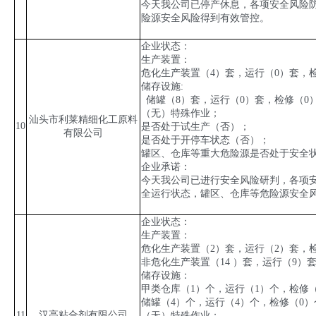
今天我公司已停产休息，各项安全风险
险源安全风险得到有效管控。
企业状态：
生产装置：
危化生产装置（
4
）套，运行（
0
）套，
储存设施
:
储
罐（
8
）套，运行（
0
）套，检修（
0
（无）特殊作业；
汕头市利莱精细化工原料
10
是否处于试生产（否）；
有限公司
是否处于开停车状态（否）；
罐区、仓库等重大危险源是否处于安全
企业承诺：
今天我公司已进行安全风险研判，各项
全运行状态，罐区、仓库等危险源安全
企业状态：
生产装置：
危化生产装置（
2
）套，运行（
2
）套，
非危化生产装置（
14
）套，运行（
9
）
储存设施：
甲类仓库（
1
）个，运行（
1
）个，检修
储罐（
4
）个，运行（
4
）个，检修（
0
）
11
汉高粘合剂有限公司
（无）特殊作业；