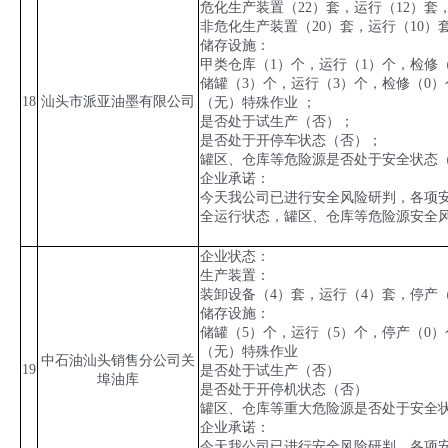
危化生产装置（
22
）套，运行（
12
）套
非危化生产装置（
20
）套，运行（
10
）
储存设施：
甲类仓库（
1
）个，运行（
1
）个，检修
储罐（
3
）个，运行（
3
）个，检修（
0
）
18
汕头市派亚油墨有限公司
（无）特殊作业 ；
是否处于试生产（否）；
是否处于开停车状态（否）；
罐区、仓库等危险源是否处于安全状态
企业承诺：
今天我公司已进行安全风险研判，各项
全运行状态，罐区、仓库等危险源安全
企业状态：
生产装置：
装卸设备（
4
）套，运行（
4
）套，停产
储存设施：
储罐（
5
）个，运行（
5
）个，停产（
0
）
（无）特殊作业
中石油汕头销售分公司关
19
是否处于试生产（否）
埠油库
是否处于开停机状态（否）
罐区、仓库等重大危险源是否处于安全
企业承诺：
今天我公司已进行安全风险研判，各项