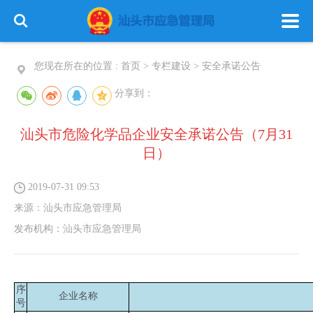
您现在所在的位置 :
首页
>
专栏建设
>
安全承诺公告
分享到：
汕头市危险化学品企业安全承诺公告（7月31
首 页
政务公开
政务服务
日）
信息公开
专栏建设
2019-07-31 09:53
来源：
汕头市应急管理局
发布机构：
汕头市应急管理局
序
企业名称
号