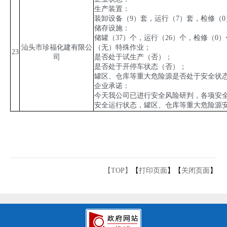
生产装置：
装卸设备（
9
）套，运行（
7
）套，检修（
0
储存设施：
储罐（
37
）个，运行（
26
）个，检修（
0
）
汕头市珍福化建有限公
（无）特殊作业；
23
司
是否处于试生产（否）；
是否处于开停车状态（否）；
罐区、仓库等重大危险源是否处于安全状
企业承诺：
今天我公司已进行安全风险研判，各项安
安全运行状态，罐区、仓库等重大危险源
【TOP】
【
打印页面
】【
关闭页面
】