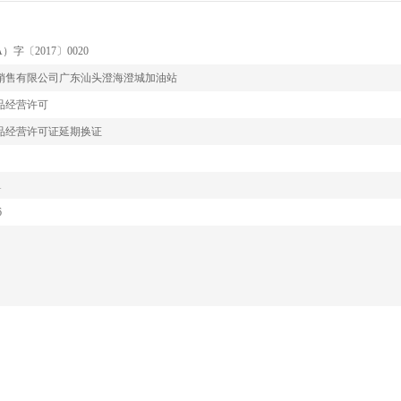
字〔2017〕0020
销售有限公司广东汕头澄海澄城加油站
品经营许可
品经营许可证延期换证
1
6