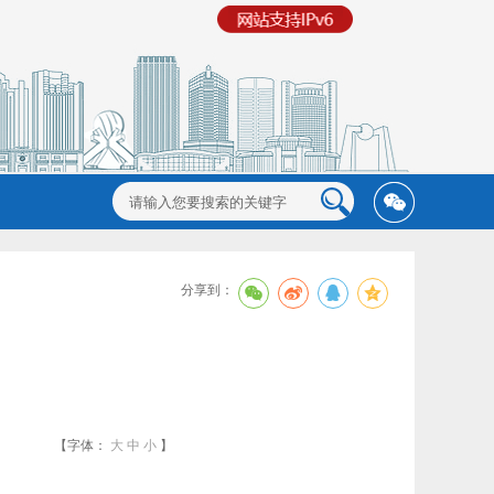
分享到：
【字体：
大
中
小
】