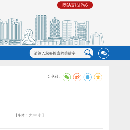
分享到：
【字体：
大
中
小
】