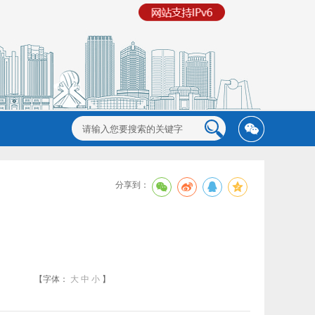
分享到：
【字体：
大
中
小
】